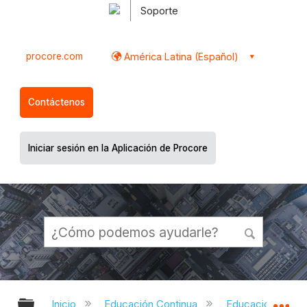
Soporte
procore.com
América Latina (Español)
Contáctenos
Iniciar sesión en la Aplicación de Procore
Expandir/contraer jerarquía global
Ex
Inicio
Educación Continua
Educación contin