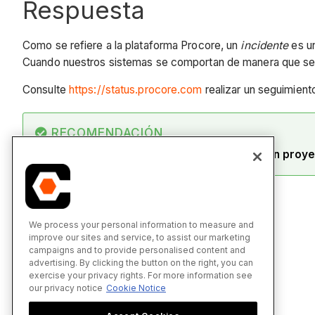
Respuesta
Como se refiere a la plataforma Procore, un
incidente
es un
Cuando nuestros sistemas se comportan de manera que se
Consulte
https://status.procore.com
realizar un seguimiento
RECOMENDACIÓN
¿Busca información sobre "incidentes" en un proy
We process your personal information to measure and
improve our sites and service, to assist our marketing
campaigns and to provide personalised content and
advertising. By clicking the button on the right, you can
exercise your privacy rights. For more information see
our privacy notice
Cookie Notice