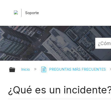
Soporte
Expandir/contraer jerarquía globa
Inicio
PREGUNTAS MÁS FRECUENTES
¿Qué es un incidente