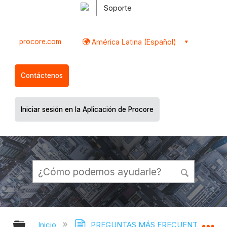
Soporte
procore.com
América Latina (Español)
Contáctenos
Iniciar sesión en la Aplicación de Procore
Expandir/contraer jerarquía global
Ex
Inicio
PREGUNTAS MÁS FRECUENTES