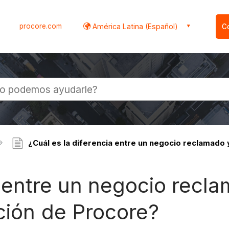
procore.com
América Latina (Español)
C
l
¿Cuál es la diferencia entre un negocio reclamado
a entre un negocio rec
ción de Procore?