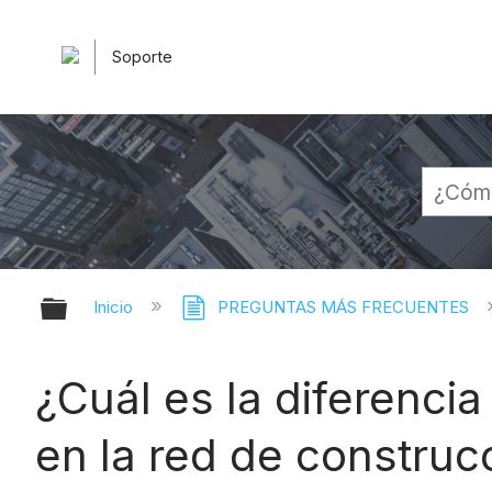
Soporte
Expandir/contraer jerarquía globa
Inicio
PREGUNTAS MÁS FRECUENTES
¿Cuál es la diferenci
en la red de construc