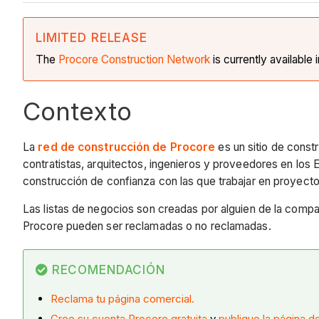
LIMITED RELEASE
The
Procore Construction
Network
is currently available 
Contexto
La
red de construcción de Procore
es un sitio de const
contratistas, arquitectos, ingenieros y proveedores en lo
construcción de confianza con las que trabajar en proyecto
Las listas de negocios son creadas por alguien de la comp
Procore pueden ser reclamadas o no reclamadas.
RECOMENDACIÓN
Reclama tu
página comercial.
Cree su cuenta Procore gratuita
y
publique la página d