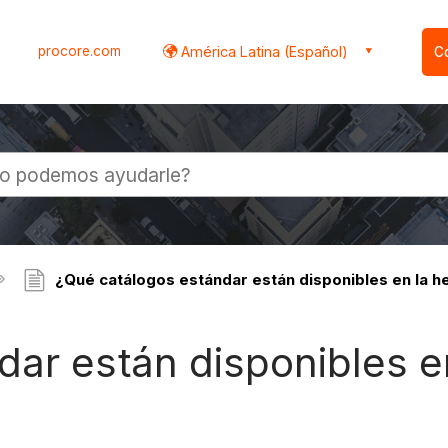
procore.com
América Latina (Español)
C
l
¿Qué catálogos estándar están disponibles en la h
ar están disponibles e