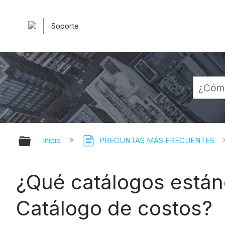
Soporte
Expandir/contraer jerarquía globa
Inicio
PREGUNTAS MÁS FRECUENTES
¿Qué catálogos estánd
Catálogo de costos?