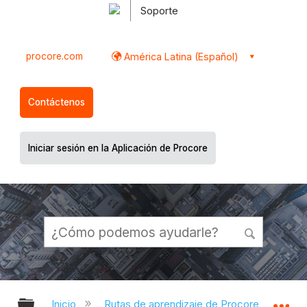
Soporte
procore.com
América Latina (Español)
Contáctenos
Iniciar sesión en la Aplicación de Procore
Expandir/contraer jerarquía global
Ex
Inicio
Rutas de aprendizaje de Procore
Con