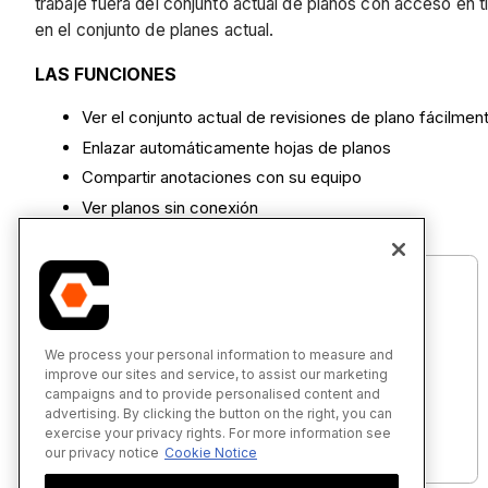
trabaje fuera del conjunto actual de planos con acceso en 
en el conjunto de planes actual.
LAS FUNCIONES
Ver el conjunto actual de revisiones de plano fácilmen
Enlazar automáticamente hojas de planos
Compartir anotaciones con su equipo
Ver planos sin conexión
We process your personal information to measure and
improve our sites and service, to assist our marketing
campaigns and to provide personalised content and
Planos - Tutoriales (Android)
advertising. By clicking the button on the right, you can
exercise your privacy rights. For more information see
our privacy notice
Cookie Notice