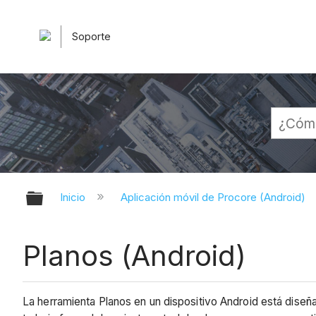
Soporte
Expandir/contraer jerarquía globa
Inicio
Aplicación móvil de Procore (Android)
Planos (Android)
La herramienta
Planos
en un dispositivo Android está diseña