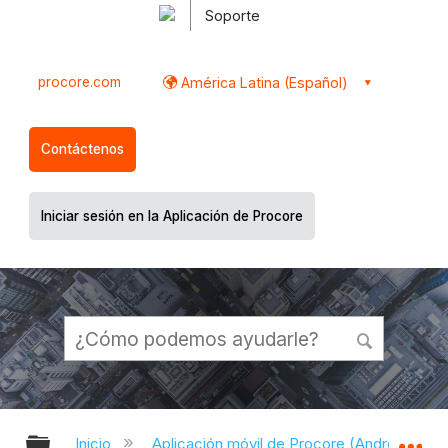
Soporte
procore.com
América Latina (Español)
Contáctenos
Iniciar sesión en la Aplicación de Procore
Expandir/contraer jerarquía global
Ex
Inicio
Aplicación móvil de Procore (Android)