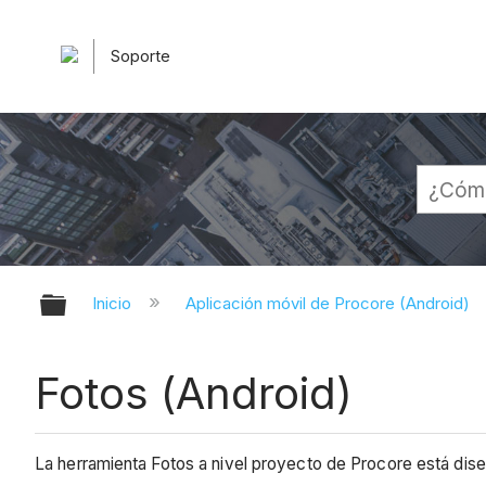
Soporte
Expandir/contraer jerarquía globa
Inicio
Aplicación móvil de Procore (Android)
Fotos (Android)
La herramienta Fotos a nivel proyecto de Procore está dise