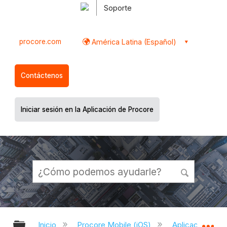
Soporte
procore.com
América Latina (Español)
Contáctenos
Iniciar sesión en la Aplicación de Procore
Expandir/contraer jerarquía global
Ex
Inicio
Procore Mobile (iOS)
Aplicación iOS 