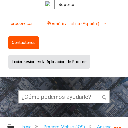
Soporte
procore.com
América Latina (Español)
Contáctenos
Iniciar sesión en la Aplicación de Procore
Expandir/contraer jerarquía global
Ex
Inicio
Procore Mobile (iOS)
Aplicación iOS 