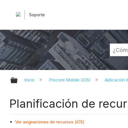
Soporte
Expandir/contraer jerarquía globa
Inicio
Procore Mobile (iOS)
Aplicación 
Planificación de recur
Ver asignaciones de recursos (iOS)