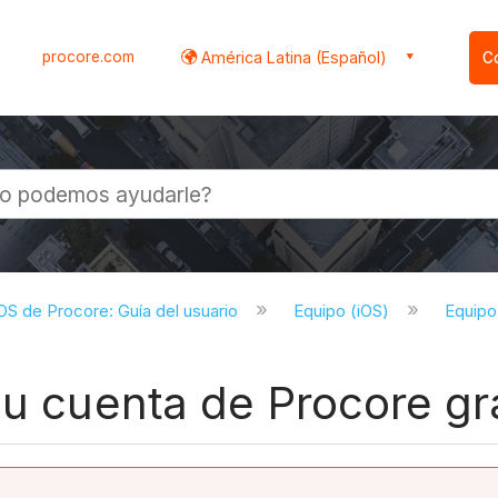
procore.com
América Latina (Español)
C
l
iOS de Procore: Guía del usuario
Equipo (iOS)
Equipo 
su cuenta de Procore gra