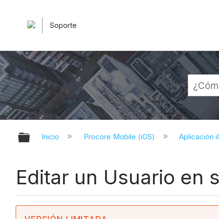
Soporte
Expandir/contraer jerarquía globa
Inicio
Procore Mobile (iOS)
Aplicación 
Editar un Usuario en 