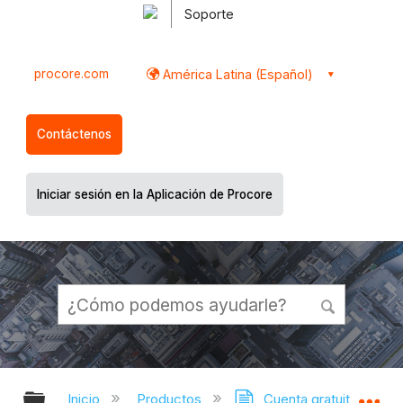
Soporte
procore.com
América Latina (Español)
Contáctenos
Iniciar sesión en la Aplicación de Procore
Expandir/contraer jerarquía global
Ex
Inicio
Productos
Cuenta gratuita de co