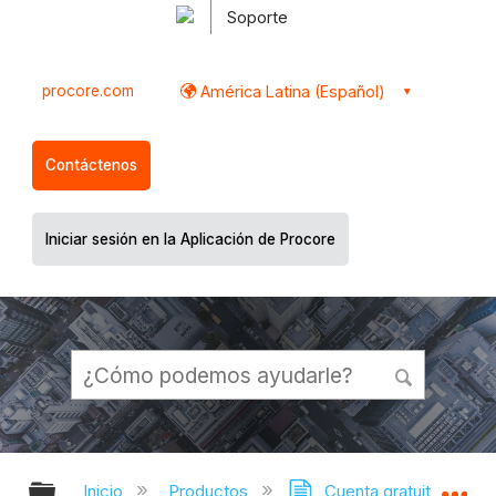
Soporte
procore.com
América Latina (Español)
Contáctenos
Iniciar sesión en la Aplicación de Procore
Expandir/contraer jerarquía global
Ex
Inicio
Productos
Cuenta gratuita de co