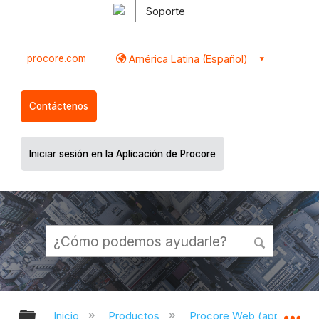
Soporte
procore.com
América Latina (Español)
Contáctenos
Iniciar sesión en la Aplicación de Procore
Expandir/contraer jerarquía global
Ex
Inicio
Productos
Procore Web (app.proco