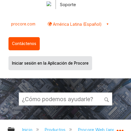
Soporte
procore.com
América Latina (Español)
Contáctenos
Iniciar sesión en la Aplicación de Procore
Expandir/contraer jerarquía global
Ex
Inicio
Productos
Procore Web (app.proco