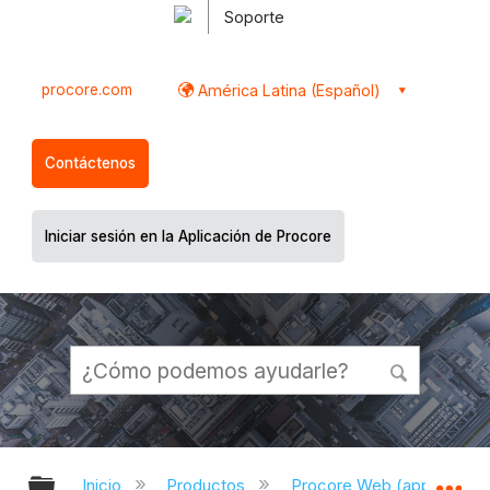
Soporte
procore.com
América Latina (Español)
Contáctenos
Iniciar sesión en la Aplicación de Procore
Expandir/contraer jerarquía global
Ex
Inicio
Productos
Procore Web (app.proco