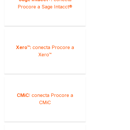
Procore a Sage Intacct®
Xero™:
conecta Procore a
Xero™
CMiC:
conecta Procore a
CMiC