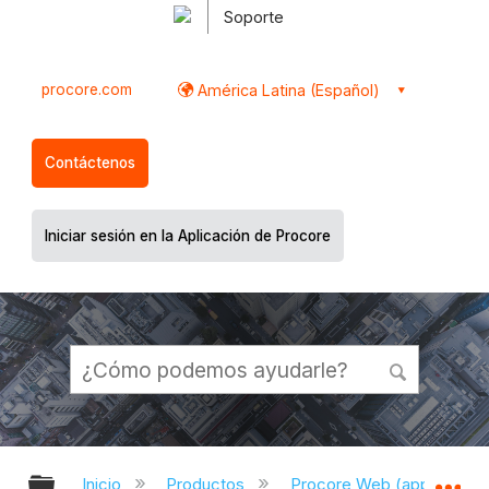
Soporte
procore.com
América Latina (Español)
Contáctenos
Iniciar sesión en la Aplicación de Procore
Expandir/contraer jerarquía global
Ex
Inicio
Productos
Procore Web (app.proco