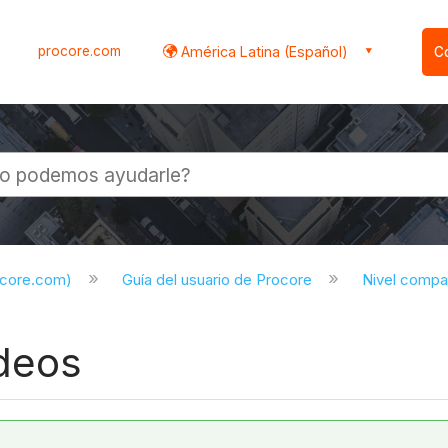
procore.com
América Latina (Español)
C
l
ocore.com)
Guía del usuario de Procore
Nivel compa
ideos