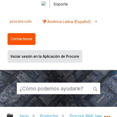
Soporte
procore.com
América Latina (Español)
Contáctenos
Iniciar sesión en la Aplicación de Procore
Expandir/contraer jerarquía global
Ex
Inicio
Productos
Procore Web (app.proco