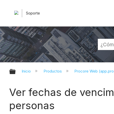
Soporte
Expandir/contraer jerarquía globa
Inicio
Productos
Procore Web (app.pr
Ver fechas de vencimi
personas