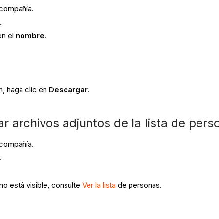
 compañía.
.
en el
nombre
.
n, haga clic en
Descargar
.
r archivos adjuntos de la lista de pers
 compañía.
.
no está visible, consulte
Ver la lista
de personas.