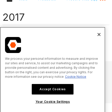
2017
A continuación se muestran cambios notables en la
herramienta Tarjeta horaria de la compañía en 2017.
No hay cambios notables para 2018.
We process your personal information to measure and improve
our sites and service, to assist our marketing campaigns and to
provide personalised content and advertising. By clicking the
button on the right, you can exercise your privacy rights. For
more information see our privacy notice
Cookie Notice
© 2025 Procore Technologies, Inc.
Accept Cookies
Aviso de privacidad
Términos de uso
procore.com
Iniciar sesión
Your Cookie Settings