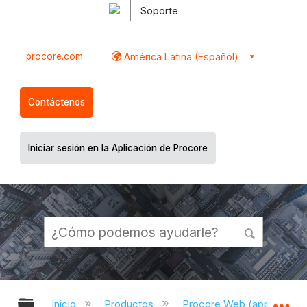
Soporte
procore.com
América Latina (Español)
Contáctenos
Iniciar sesión en la Aplicación de Procore
Expandir/contraer jerarquía global
Ex
Inicio
Productos
Procore Web (app.proco