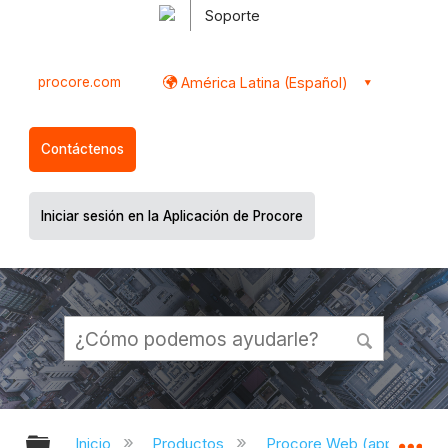
Soporte
procore.com
América Latina (Español)
Contáctenos
Iniciar sesión en la Aplicación de Procore
Expandir/contraer jerarquía global
Ex
Inicio
Productos
Procore Web (app.proco