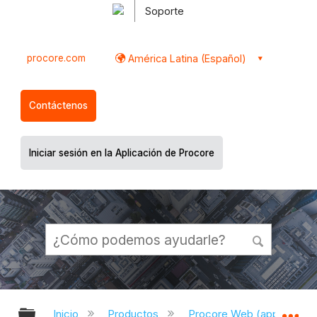
Soporte
procore.com
América Latina (Español)
Contáctenos
Iniciar sesión en la Aplicación de Procore
Expandir/contraer jerarquía global
Ex
Inicio
Productos
Procore Web (app.proco