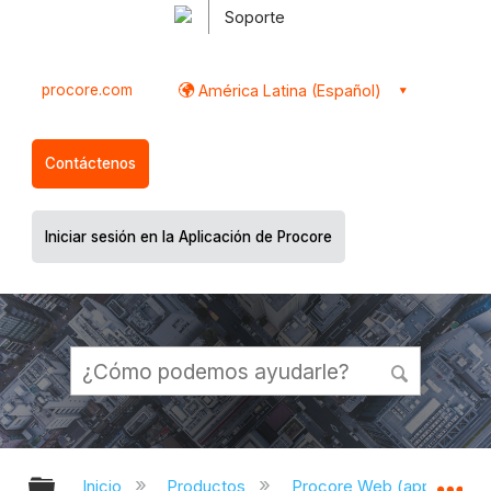
Soporte
procore.com
América Latina (Español)
Contáctenos
Iniciar sesión en la Aplicación de Procore
Expandir/contraer jerarquía global
Ex
Inicio
Productos
Procore Web (app.proco