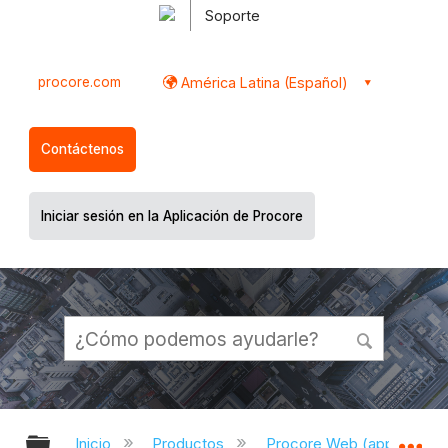
Soporte
procore.com
América Latina (Español)
Contáctenos
Iniciar sesión en la Aplicación de Procore
Expandir/contraer jerarquía global
Ex
Inicio
Productos
Procore Web (app.proco