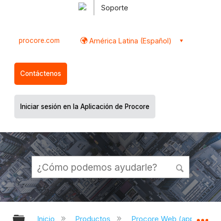
Soporte
procore.com
América Latina (Español)
Contáctenos
Iniciar sesión en la Aplicación de Procore
Expandir/contraer jerarquía global
Ex
Inicio
Productos
Procore Web (app.proco