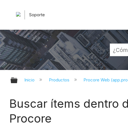
Soporte
Expandir/contraer jerarquía globa
Inicio
Productos
Procore Web (app.pr
Buscar ítems dentro 
Procore