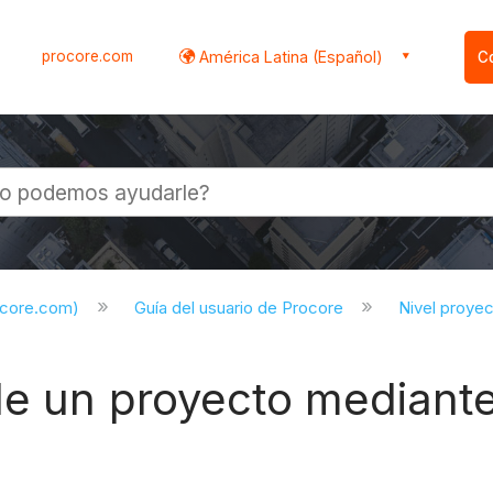
procore.com
América Latina (Español)
C
l
ocore.com)
Guía del usuario de Procore
Nivel proye
de un proyecto mediant