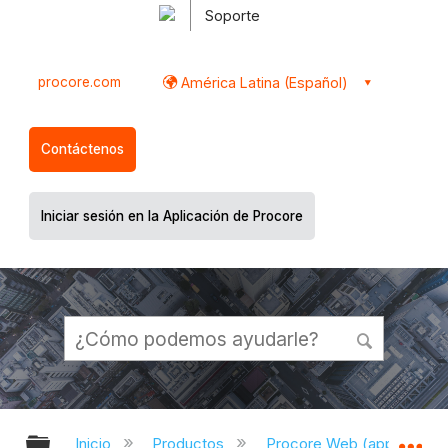
Soporte
procore.com
América Latina (Español)
Contáctenos
Iniciar sesión en la Aplicación de Procore
Expandir/contraer jerarquía global
Ex
Inicio
Productos
Procore Web (app.proco