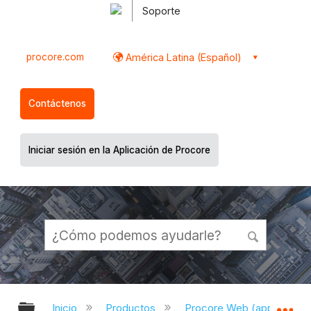
Soporte
procore.com
América Latina (Español)
Contáctenos
Iniciar sesión en la Aplicación de Procore
Expandir/contraer jerarquía global
Ex
Inicio
Productos
Procore Web (app.proco