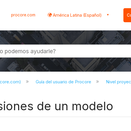
procore.com
América Latina (Español)
C
l
ocore.com)
Guía del usuario de Procore
Nivel proye
ersiones de un modelo