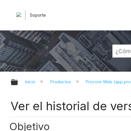
Soporte
Expandir/contraer jerarquía globa
Inicio
Productos
Procore Web (app.pr
Ver el historial de v
Objetivo