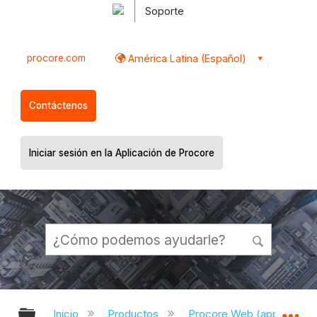
Soporte
procore.com
América Latina (Español)
Contáctenos
Iniciar sesión en la Aplicación de Procore
Expandir/contraer jerarquía global
Ex
Inicio
Productos
Procore Web (app.proco