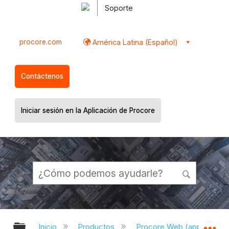
Soporte
procore.com
América Latina (Español)
Contáctenos
Iniciar sesión en la Aplicación de Procore
Expandir/contraer jerarquía global
Ex
Inicio
Productos
Procore Web (app.proco