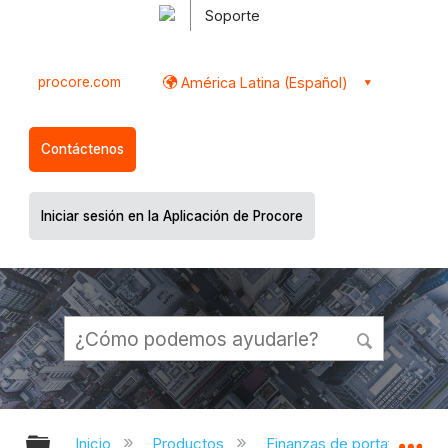
Soporte
procore.com
América Latina (Español)
Contáctenos
Iniciar sesión en la Aplicación de Procore
Expandir/contraer jerarquía global
Ex
Inicio
Productos
Finanzas de portafolio y pl