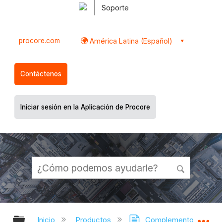
Soporte
procore.com
América Latina (Español)
Contáctenos
Iniciar sesión en la Aplicación de Procore
Expandir/contraer jerarquía global
Ex
Inicio
Productos
Complementos de BIM