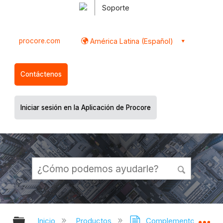
Soporte
procore.com
América Latina (Español)
Contáctenos
Iniciar sesión en la Aplicación de Procore
Expandir/contraer jerarquía global
Ex
Inicio
Productos
Complementos de BIM