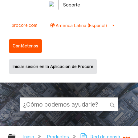
Soporte
procore.com
América Latina (Español)
Contáctenos
Iniciar sesión en la Aplicación de Procore
Expandir/contraer jerarquía global
Ex
Inicio
Productos
Red de construcción 