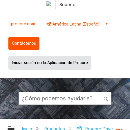
Soporte
procore.com
América Latina (Español)
Contáctenos
Iniciar sesión en la Aplicación de Procore
Expandir/contraer jerarquía global
Ex
Inicio
Productos
Procore Drive
Do