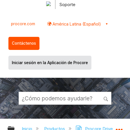
Soporte
procore.com
América Latina (Español)
Contáctenos
Iniciar sesión en la Aplicación de Procore
Expandir/contraer jerarquía global
Ex
Inicio
Productos
Procore Drive
Ho