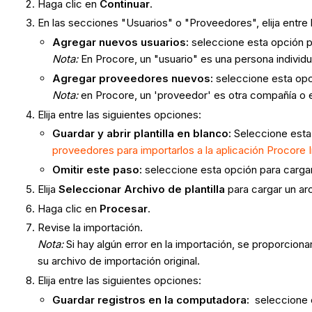
Haga clic en
Continuar
.
En las secciones "Usuarios" o "Proveedores", elija entre 
Agregar nuevos usuarios:
seleccione esta opción pa
Nota:
En Procore, un "usuario" es una persona indivi
Agregar proveedores nuevos:
seleccione esta opci
Nota:
en Procore, un 'proveedor' es otra compañía o e
Elija entre las siguientes opciones:
Guardar y abrir plantilla en blanco:
Seleccione esta 
proveedores para importarlos a la aplicación Procore 
Omitir este paso:
seleccione esta opción para carg
Elija
Seleccionar Archivo
de plantilla
para cargar un ar
Haga clic en
Procesar
.
Revise la importación.
Nota:
Si hay algún error en la importación, se proporcion
su archivo de importación original.
Elija entre las siguientes opciones:
Guardar registros en la computadora:
seleccione 