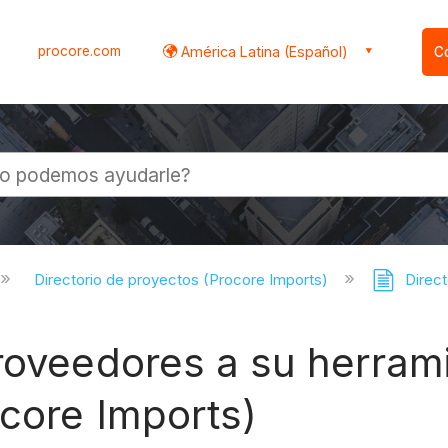
procore.com
América Latina (Español)
C
l
Directorio de proyectos (Procore Imports)
Direct
roveedores a su herrami
ocore Imports)