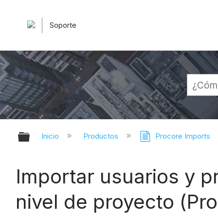
Soporte
Expandir/contraer jerarquía globa
Inicio
Productos
Procore Imports
Importar usuarios y p
nivel de proyecto (Pr