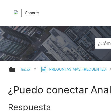
Soporte
Expandir/contraer jerarquía globa
Inicio
PREGUNTAS MÁS FRECUENTES
¿Puedo conectar Anal
Respuesta