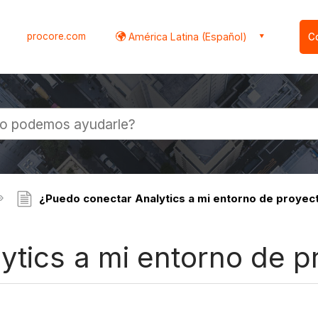
procore.com
América Latina (Español)
C
l
¿Puedo conectar Analytics a mi entorno de proyec
ytics a mi entorno de p