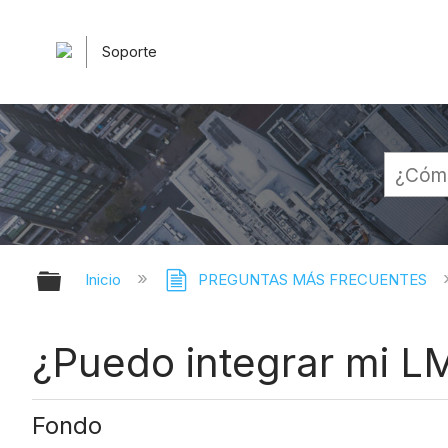
Soporte
Expandir/contraer jerarquía globa
Inicio
PREGUNTAS MÁS FRECUENTES
¿Puedo integrar mi LM
Fondo