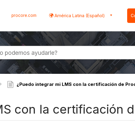
procore.com
América Latina (Español)
C
l
¿Puedo integrar mi LMS con la certificación de Pr
S con la certificación 