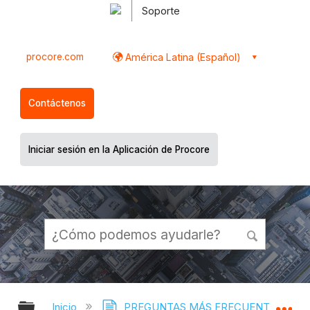
Soporte
procore.com
América Latina (Español)
Contáctenos
Iniciar sesión en la Aplicación de Procore
Expandir/contraer jerarquía global
Ex
Inicio
PREGUNTAS MÁS FRECUENTES