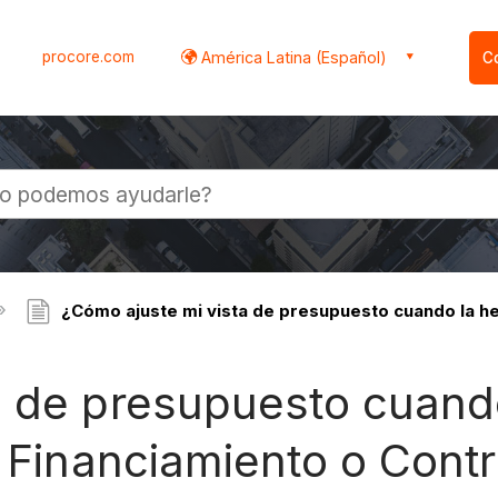
procore.com
América Latina (Español)
C
l
¿Cómo ajuste mi vista de presupuesto cuando la her
a de presupuesto cuand
, Financiamiento o Contr