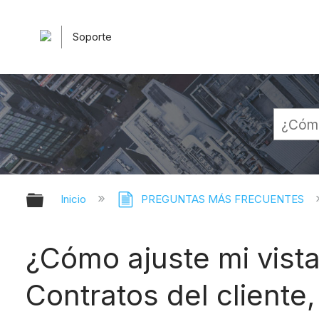
Soporte
Expandir/contraer jerarquía globa
Inicio
PREGUNTAS MÁS FRECUENTES
¿Cómo ajuste mi vist
Contratos del cliente