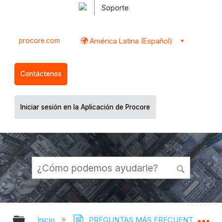
Soporte
procore.com
América Latina (Español)
Contáctenos
Iniciar sesión en la Aplicación de Procore
Expandir/contraer jerarquía global
Ex
Inicio
PREGUNTAS MÁS FRECUENTES