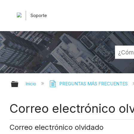
Soporte
Expandir/contraer jerarquía globa
Inicio
PREGUNTAS MÁS FRECUENTES
Correo electrónico ol
Correo electrónico olvidado