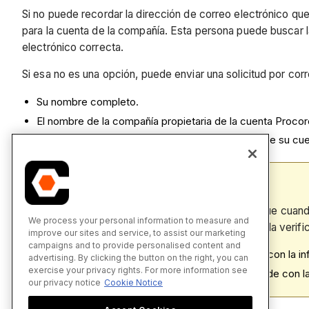
Si no puede recordar la dirección de correo electrónico qu
para la cuenta de la compañía. Esta persona puede buscar la
electrónico correcta.
Si esa no es una opción, puede enviar una solicitud por cor
Su nombre completo.
El nombre de la compañía propietaria de la cuenta Procore
El nombre de los proyectos de Procore en los que su cue
IMPORTANTE
Por motivos de seguridad, tenga en cuenta que cuand
We process your personal information to measure and
adicionales. Sus respuestas se utilizarán para la verifi
improve our sites and service, to assist our marketing
campaigns and to provide personalised content and
Si la información que proporciona coincide con la i
advertising. By clicking the button on the right, you can
exercise your privacy rights. For more information see
Si la información que proporciona no coincide con 
our privacy notice
Cookie Notice