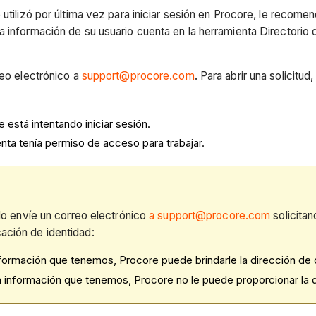
e utilizó por última vez para iniciar sesión en Procore, le rec
 información de su usuario cuenta en la herramienta Directorio 
reo electrónico a
support@procore.com
. Para abrir una solicitud
 está intentando iniciar sesión.
nta tenía permiso de acceso para trabajar.
o envíe un correo electrónico
a support@procore.com
solicita
cación de identidad:
nformación que tenemos, Procore puede brindarle la dirección de 
la información que tenemos, Procore no le puede proporcionar la d