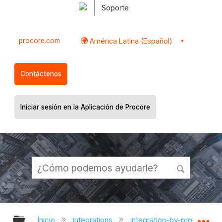
Soporte
procore.com
América Latina (Español)
Contáctenos
Iniciar sesión en la Aplicación de Procore
Expandir/contraer jerarquía global
Ex
Inicio
integrations
integration-by-procore