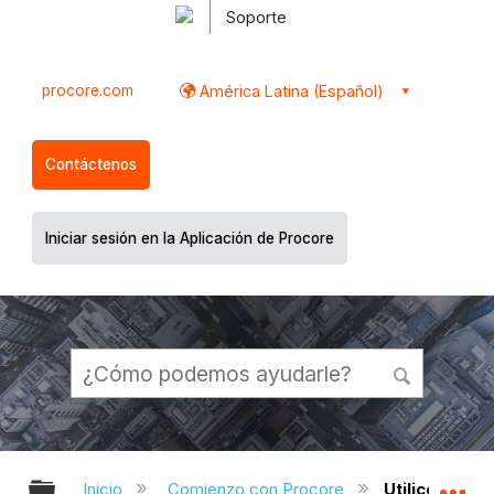
Soporte
procore.com
América Latina (Español)
Contáctenos
Iniciar sesión en la Aplicación de Procore
Expandir/contraer jerarquía global
Ex
Inicio
Comienzo con Procore
Utilice el c