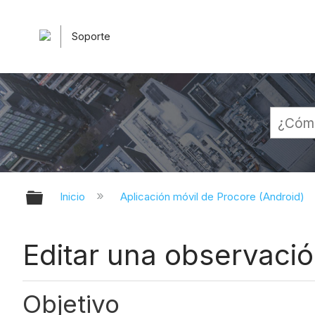
Soporte
Expandir/contraer jerarquía globa
Inicio
Aplicación móvil de Procore (Android)
Editar una observació
Objetivo